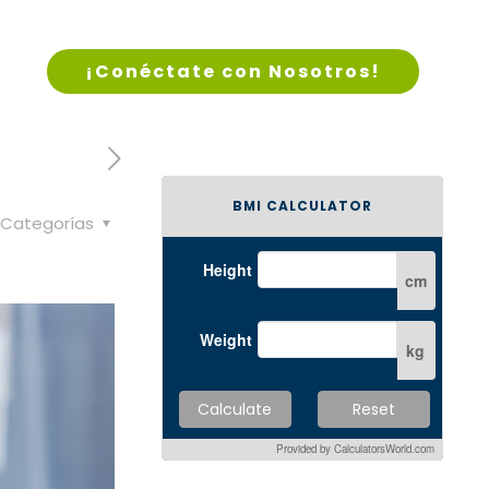
¡Conéctate con Nosotros!
BMI CALCULATOR
Categorías
Height
cm
Weight
kg
Calculate
Reset
Provided by
CalculatorsWorld.com