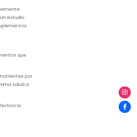
ravemente
 Un estudio
 suplementos
ementos que
nutrientes por
ptima salud a
ectiva la