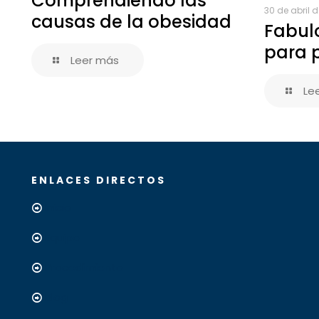
Comprendiendo las
30 de abril 
causas de la obesidad
Fabul
para 
Leer más
Le
ENLACES DIRECTOS
Inicio
Equipo
Procedimiento
Blog