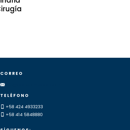
inaria
irugía
CORREO
info@adiosobesidad.com
TELÉFONO
+58 424 4933233
+58 414 5848880
SÍGUENOS: