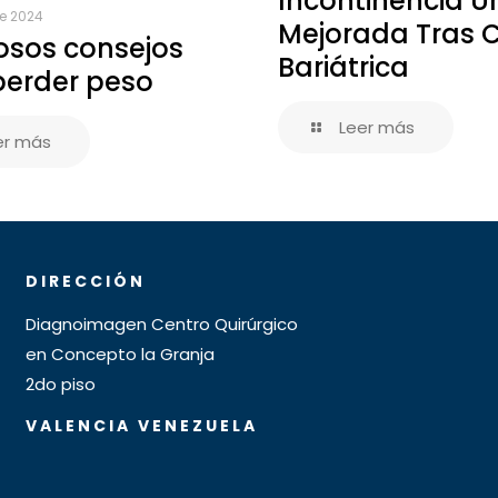
Incontinencia Ur
de 2024
Mejorada Tras C
osos consejos
Bariátrica
perder peso
Leer más
er más
DIRECCIÓN
Diagnoimagen Centro Quirúrgico
en Concepto la Granja
2do piso
VALENCIA VENEZUELA